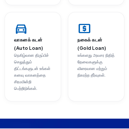
directions_car
local_atm
வாகனக் கடன்
நகைக் கடன்
(Auto Loan)
(Gold Loan)
நெகிழ்வான திருப்பிச்
உங்களது அவசர நிதித்
செலுத்தும்
தேவைகளுக்கு
திட்டங்களுடன் உங்கள்
விரைவான மற்றும்
கனவு வாகனத்தை
நிகரற்ற தீர்வுகள்.
சிரமமின்றி
பெற்றிடுங்கள்.