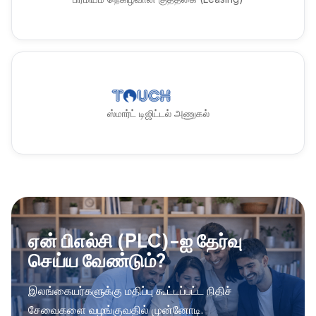
ஸ்மார்ட் டிஜிட்டல் அணுகல்
ஏன் பிஎல்சி (PLC)-ஐ தேர்வு
செய்ய வேண்டும்?
இலங்கையர்களுக்கு மதிப்பு கூட்டப்பட்ட நிதிச்
சேவைகளை வழங்குவதில் முன்னோடி.