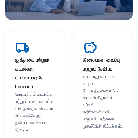
local_shipping
savings
குத்தகை மற்றும்
நிலையான வைப்பு
கடன்கள்
மற்றும் சேமிப்பு
உயர் பாதுகாப்புடன்
(Leasing &
கூடிய
Loans)
போட்டித்தன்மைமிக்க
போட்டித்தன்மைமிக்க
வட்டி விகிதங்கள்.
மற்றும் மலிவான வட்டி
உங்கள்
விகிதங்களுடன் கூடிய
எதிர்காலத்தைப்
உங்களுக்கேற்ற
பாதுகாப்பதற்கான
தனிப்பயனாக்கப்பட்ட
முதலீட்டுத் திட்டங்கள்.
தீர்வுகள்.